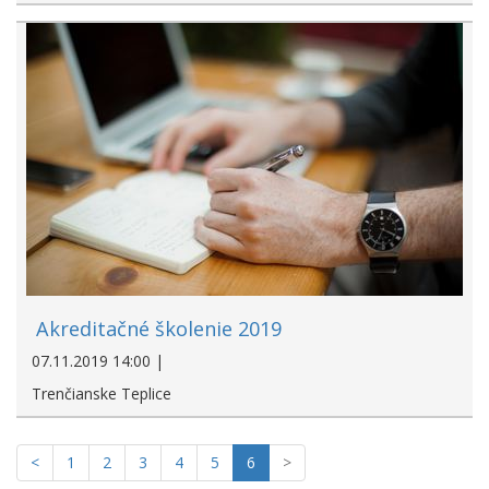
Akreditačné školenie 2019
07.11.2019 14:00 |
Trenčianske Teplice
<
1
2
3
4
5
6
>