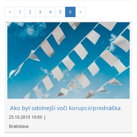
<
1
2
3
4
5
6
>
Ako byť odolnejší voči korupcii/prednáška
25.10.2019 10:00 |
Bratislava