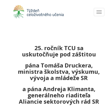
Toggl
navig
25. ročník TCU sa
uskutočňuje pod záštitou
pána Tomáša Druckera,
ministra školstva, výskumu,
vývoja a mládeže SR
a pána Andreja Klimanta,
generálneho riaditeľa
Aliancie sektorových rád SR