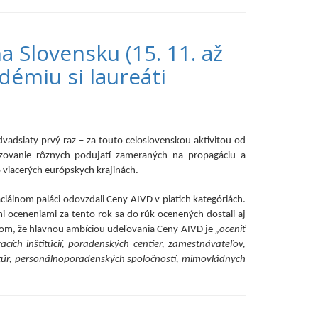
a Slovensku (15. 11. až
démiu si laureáti
vadsiaty prvý raz – za touto celoslovenskou aktivitou od
anizovanie rôznych podujatí zameraných na propagáciu a
vo viacerých európskych krajinách.
ciálnom paláci odovzdali Ceny AIVD v piatich kategóriách.
 oceneniami za tento rok sa do rúk ocenených dostali aj
 tom, že hlavnou ambíciou udeľovania Ceny AIVD je
„oceniť
acích inštitúcií, poradenských centier, zamestnávateľov,
ntúr, personálnoporadenských spoločností, mimovládnych