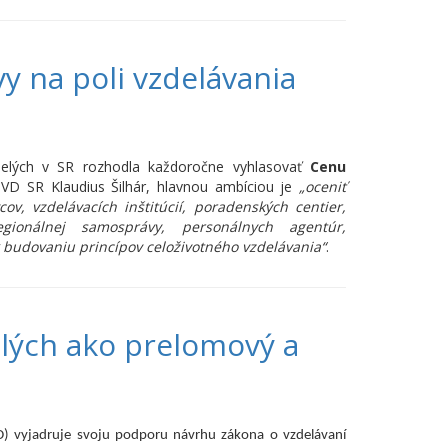
vy na poli vzdelávania
ospelých v SR rozhodla každoročne vyhlasovať
Cenu
VD SR Klaudius Šilhár, hlavnou ambíciou je
„oceniť
ov, vzdelávacích inštitúcií, poradenských centier,
gionálnej samosprávy, personálnych agentúr,
k budovaniu princípov celoživotného vzdelávania“
.
elých ako prelomový a
IVD) vyjadruje svoju podporu návrhu zákona o vzdelávaní