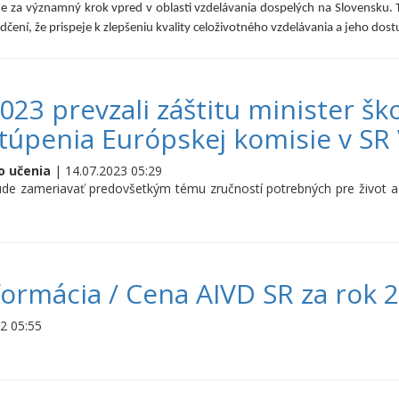
e za významný krok vpred v oblasti vzdelávania dospelých na Slovensku. 
čení, že prispeje k zlepšeniu kvality celoživotného vzdelávania a jeho dost
23 prevzali záštitu minister ško
túpenia Európskej komisie v SR
o učenia
| 14.07.2023 05:29
de zameriavať predovšetkým tému zručností potrebných pre život a
formácia / Cena AIVD SR za rok 
2 05:55