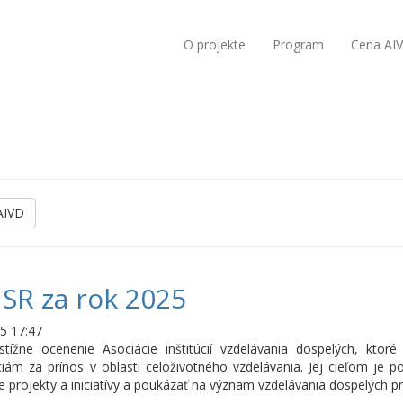
O projekte
Program
Cena AI
AIVD
SR za rok 2025
5 17:47
tížne ocenenie Asociácie inštitúcií vzdelávania dospelých, ktor
ciám za prínos v oblasti celoživotného vzdelávania. Jej cieľom je po
ne projekty a iniciatívy a poukázať na význam vzdelávania dospelých p