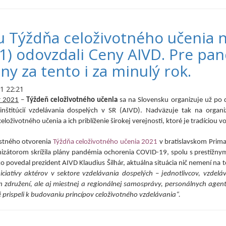
u Týždňa celoživotného učenia n
21) odovzdali Ceny AIVD. Pre pan
ny za tento i za minulý rok.
1 22:21
r 2021
–
Týždeň celoživotného učenia
sa na Slovensku organizuje už po d
a inštitúcií vzdelávania dospelých v SR (AIVD). Nadväzuje tak na org
eloživotného učenia a ich priblíženie širokej verejnosti, ktoré je tradíciou 
ostného otvorenia
Týždňa celoživotného učenia 2021
v bratislavskom Prima
izátorom skrížila plány pandémia ochorenia COVID-19, spolu s prestížnymi
o povedal prezident AIVD Klaudius Šilhár, aktuálna situácia nič nemení na
ciatívy aktérov v sektore vzdelávania dospelých – jednotlivcov, vzdeláv
h združení, ale aj miestnej a regionálnej samosprávy, personálnych age
ré prispeli k budovaniu princípov celoživotného vzdelávania“.