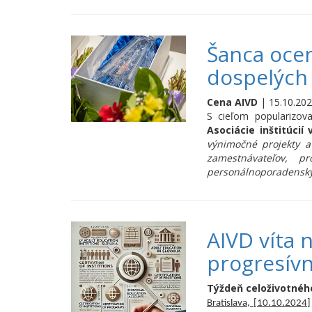
Šanca ocen
dospelých
Cena AIVD
| 15.10.202
S cieľom popularizova
Asociácie inštitúcií
výnimočné projekty a 
zamestnávateľov, p
personálnoporadenskýc
AIVD víta 
progresív
Týždeň celoživotnéh
Bratislava, [10.10.2024]