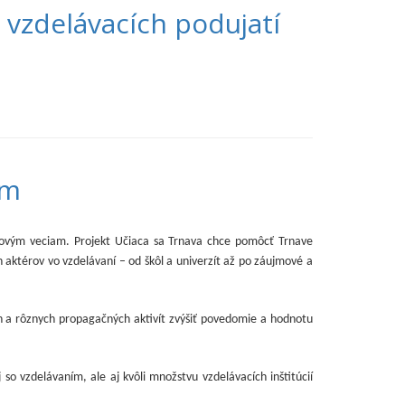
 vzdelávacích podujatí
om
ť novým veciam. Projekt Učiaca sa Trnava chce pomôcť Trnave
h aktérov vo vzdelávaní – od škôl a univerzít až po záujmové a
n a rôznych propagačných aktivít zvýšiť povedomie a hodnotu
so vzdelávaním, ale aj kvôli množstvu vzdelávacích inštitúcií