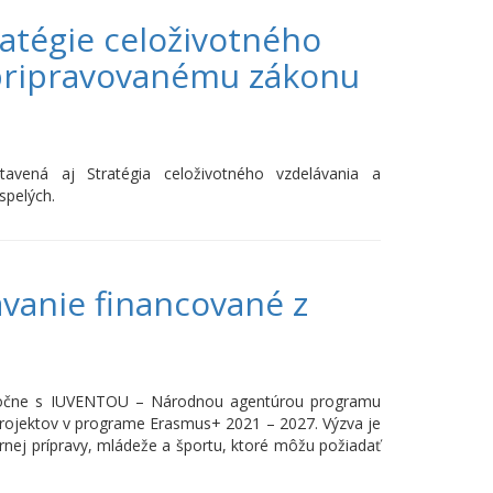
atégie celoživotného
 pripravovanému zákonu
avená aj Stratégia celoživotného vzdelávania a
spelých.
ávanie financované z
oločne s IUVENTOU – Národnou agentúrou programu
projektov v programe Erasmus+ 2021 – 2027. Výzva je
nej prípravy, mládeže a športu, ktoré môžu požiadať