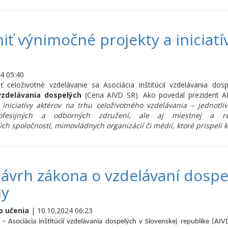
iť výnimočné projekty a iniciatí
4 05:40
ť celoživotné vzdelávanie sa Asociácia inštitúcií vzdelávania d
 vzdelávania dospelých
(Cena AIVD SR). Ako povedal prezident AI
iniciatívy aktérov na trhu celoživotného vzdelávania – jednotlivc
rofesijných a odborných združení, ale aj miestnej a re
h spoločností, mimovládnych organizácií či médií, ktoré prispeli 
návrh zákona o vzdelávaní dosp
ny
o učenia
| 10.10.2024 06:23
– Asociácia inštitúcií vzdelávania dospelých v Slovenskej republike (A