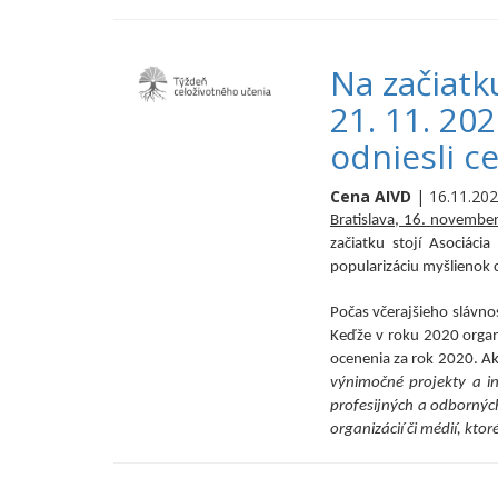
Na začiatk
21. 11. 20
odniesli ce
Cena AIVD
| 16.11.202
Bratislava, 16. novembe
začiatku stojí Asociáci
popularizáciu myšlienok c
Počas včerajšieho slávn
Keďže v roku 2020 organ
ocenenia za rok 2020.
Ak
výnimočné projekty a ini
profesijných a odbornýc
organizácií či médií, kto