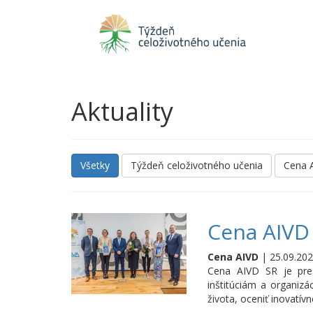
Aktuality
Všetky
Týždeň celoživotného učenia
Cena 
Cena AIVD 
Cena AIVD
| 25.09.202
Cena AIVD SR je pres
inštitúciám a organizá
života, oceniť inovatív