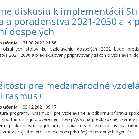
me diskusiu k implementácií Str
ia a poradenstva 2021-2030 a k
ní dospelých
o učenia
| 31.08.2022 21:56
h okrúhlych stolov ku vzdelávaniu dospelých 2022 bude predst
tva 2021-2030 a prediskutovaný pripravovaný zákon o vzdelávaní do
žitosti pre medzinárodné vzdel
 Erasmus+
o učenia
| 03.12.2021 09:17
túra programu Erasmus+ pre vzdelávanie a odbornú prípravu sp
šport informujú o uverejnení novej Výzvy na predkladanie návrhov 
ým aj súkromným subjektom pôsobiacim v oblasti vzdelávania, odbor
návrhov projektov prostredníctvom príslušných národných agentúr.