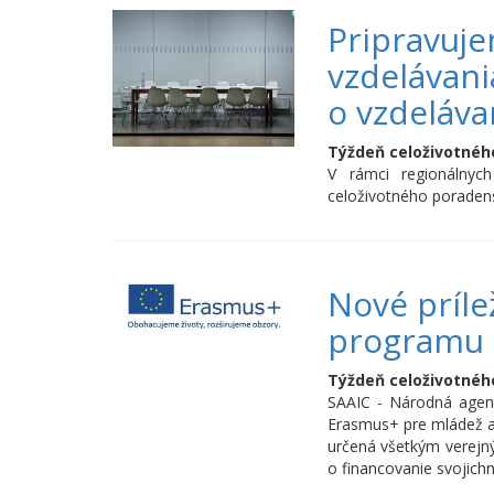
Pripravuje
vzdelávan
o vzdeláva
Týždeň celoživotnéh
V rámci regionálnyc
celoživotného poradens
Nové príle
programu
Týždeň celoživotnéh
SAAIC - Národná agen
Erasmus+ pre mládež a 
určená všetkým verejn
o financovanie svojich