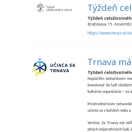
Týždeň cel
Týždeň celoživotnéh
Bratislava 15. novembr
https://www.teraz.sk/s
Trnava má
Týždeň celoživotnéh
Najväčším bohatstvom mest
investovať do ľudí všetkých
kultúrne organizácie – za ú
Prostredníctvom networkin
učenia sa v každom veku a p
Veríme, že Trnava má veľký
plných inšpiratívnych ľudí,