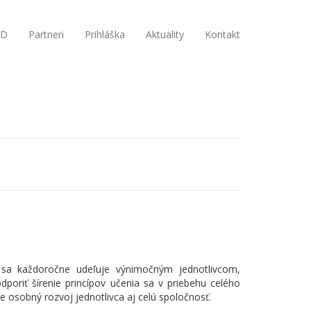
VD
Partneri
Prihláška
Aktuality
Kontakt
é sa každoročne udeľuje výnimočným jednotlivcom,
dporiť šírenie princípov učenia sa v priebehu celého
re osobný rozvoj jednotlivca aj celú spoločnosť.