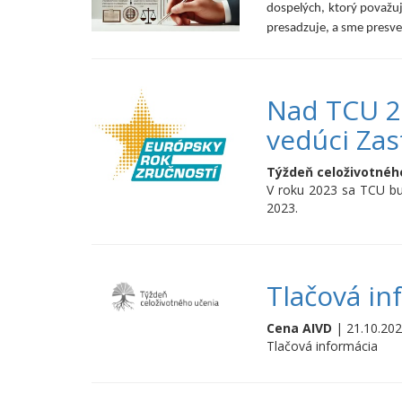
dospelých, ktorý považuj
presadzuje, a sme presved
Nad TCU 20
vedúci Zas
Týždeň celoživotnéh
V roku 2023 sa TCU bu
2023.
Tlačová in
Cena AIVD
| 21.10.202
Tlačová informácia