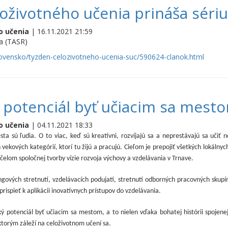
oživotného učenia prináša sériu
o učenia
| 16.11.2021 21:59
a (TASR)
lovensko/tyzden-celozivotneho-ucenia-suc/590624-clanok.html
 potenciál byť učiacim sa mest
o učenia
| 04.11.2021 18:33
a sú ľudia. O to viac, keď sú kreatívni, rozvíjajú sa a neprestávajú sa uči
 vekových kategórií, ktorí tu žijú a pracujú.
Cieľom je prepojiť všetkých lokálnyc
čelom spoločnej tvorby vízie rozvoja výchovy a vzdelávania v Trnave.
gových stretnutí, vzdelávacích podujatí, stretnutí odborných pracovných skupí
rispieť k aplikácii inovatívnych prístupov do vzdelávania.
 potenciál byť učiacim sa mestom, a to nielen vďaka bohatej histórii spojenej 
 ktorým záleží na celoživotnom učení sa.