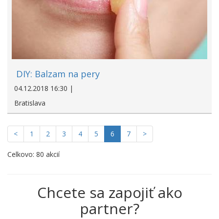
DIY: Balzam na pery
04.12.2018 16:30 |
Bratislava
<
1
2
3
4
5
6
7
>
Celkovo: 80 akcií
Chcete sa zapojiť ako
partner?