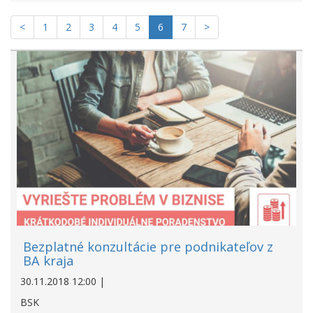
<
1
2
3
4
5
6
7
>
Bezplatné konzultácie pre podnikateľov z
BA kraja
30.11.2018 12:00 |
BSK