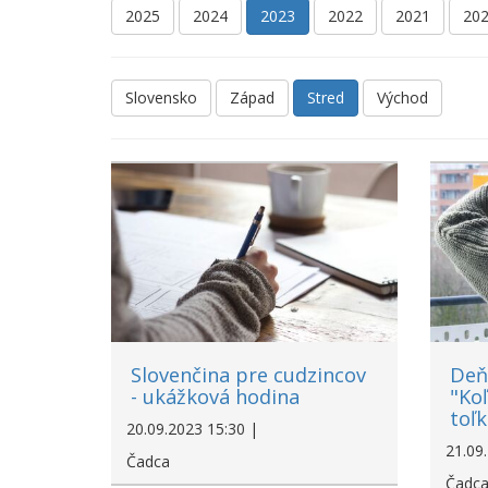
2025
2024
2023
2022
2021
20
Slovensko
Západ
Stred
Východ
Slovenčina pre cudzincov
Deň
- ukážková hodina
"Koľ
toľk
20.09.2023 15:30 |
21.09
Čadca
Čadc