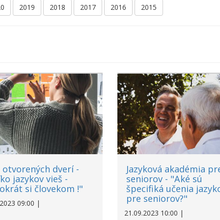
20
2019
2018
2017
2016
2015
 otvorených dverí -
Jazyková akadémia pr
ko jazykov vieš -
seniorov - "Aké sú
okrát si človekom !"
špecifiká učenia jazyk
pre seniorov?"
.2023 09:00 |
21.09.2023 10:00 |
a