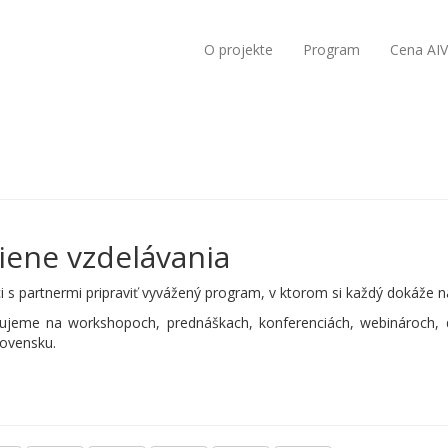
O projekte
Program
Cena AI
iene vzdelávania
i s partnermi pripraviť vyvážený program, v ktorom si každý dokáže n
cujeme na workshopoch, prednáškach, konferenciách, webinároch, 
lovensku.