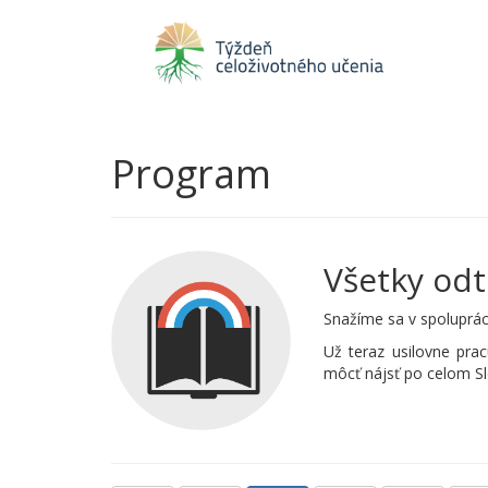
Program
Všetky odt
Snažíme sa v spoluprác
Už teraz usilovne pra
môcť nájsť po celom S