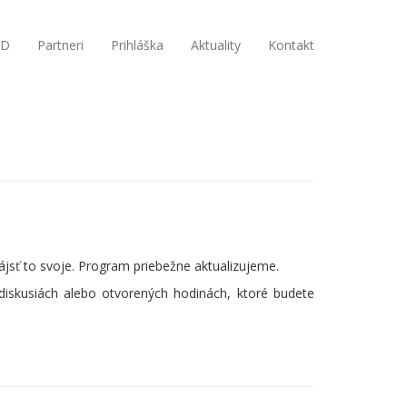
VD
Partneri
Prihláška
Aktuality
Kontakt
ájsť to svoje. Program priebežne aktualizujeme.
diskusiách alebo otvorených hodinách, ktoré budete