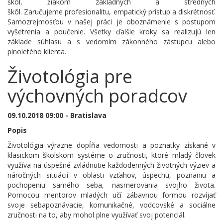
škôl, žiakom základných a stredných
škôl. Zaručujeme profesionalitu, empatický prístup a diskrétnosť.
Samozrejmosťou v našej práci je oboznámenie s postupom
vyšetrenia a poučenie. Všetky ďalšie kroky sa realizujú len
základe súhlasu a s vedomím zákonného zástupcu alebo
plnoletého klienta.
Životológia pre
výchovných poradcov
09.10.2018 09:00 - Bratislava
Popis
Životológia výrazne dopĺňa vedomosti a poznatky získané v
klasickom školskom systéme o zručnosti, ktoré mladý človek
využíva na úspešné zvládnutie každodenných životných výziev a
náročných situácií v oblasti vzťahov, úspechu, poznaniu a
pochopeniu samého seba, nasmerovania svojho života.
Pomocou mentorov mladých učí zábavnou formou rozvíjať
svoje sebapoznávacie, komunikačné, vodcovské a sociálne
zručnosti na to, aby mohol plne využívať svoj potenciál.