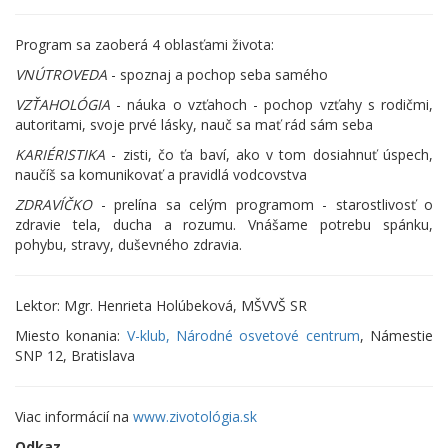
Program sa zaoberá 4 oblasťami života:
VNÚTROVEDA
- spoznaj a pochop seba samého
VZŤAHOLÓGIA
- náuka o vzťahoch - pochop vzťahy s rodičmi,
autoritami, svoje prvé lásky, nauč sa mať rád sám seba
KARIÉRISTIKA
- zisti, čo ťa baví, ako v tom dosiahnuť úspech,
naučíš sa komunikovať a pravidlá vodcovstva
ZDRAVÍČKO
- prelína sa celým programom - starostlivosť o
zdravie tela, ducha a rozumu. Vnášame potrebu spánku,
pohybu, stravy, duševného zdravia.
Lektor: Mgr. Henrieta Holúbeková, MŠVVŠ SR
Miesto konania:
V-klub, Národné osvetové centrum
, Námestie
SNP 12, Bratislava
Viac informácií na
www.zivotológia.sk
Odkaz