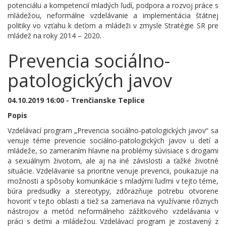
potenciálu a kompetencií mladých ľudí, podpora a rozvoj práce s
mládežou, neformálne vzdelávanie a implementácia štátnej
politiky vo vzťahu k deťom a mládeži v zmysle Stratégie SR pre
mládež na roky 2014 – 2020.
Prevencia sociálno-
patologických javov
04.10.2019 16:00 - Trenčianske Teplice
Popis
Vzdelávací program „Prevencia sociálno-patologických javov“ sa
venuje téme prevencie sociálno-patologických javov u detí a
mládeže, so zameraním hlavne na problémy súvisiace s drogami
a sexuálnym životom, ale aj na iné závislosti a ťažké životné
situácie. Vzdelávanie sa prioritne venuje prevencii, poukazuje na
možnosti a spôsoby komunikácie s mladými ľuďmi v tejto téme,
búra predsudky a stereotypy, zdôrazňuje potrebu otvorene
hovoriť v tejto oblasti a tiež sa zameriava na využívanie rôznych
nástrojov a metód neformálneho zážitkového vzdelávania v
práci s deťmi a mládežou. Vzdelávací program je zostavený z