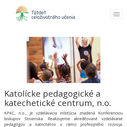
Toggl
navig
Katolícke pedagogické a
katechetické centrum, n.o.
KPKC, n.o., je vzdelávacia inštitúcia zriadená Konferenciou
biskupov Slovenska. Realizujeme akreditované vzdelávanie
pedagógov a katechétov v rámci profesijného rozvoja.