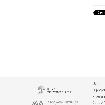
Úvod
O proje
Progra
Cena A