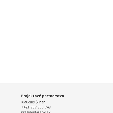
Projektové partnerstvo
Klaudius Šilhár
+421 907 833 748
prezident@aivd.sk