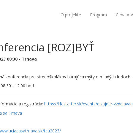
O projekte
Program
Cena AI
nferencia [ROZ]BYŤ
023 08:30 - Trnava
ná konferencia pre stredoškolákov búrajúca mýty o mladých ľuďoch.
 08:30 - 12:00 hod.
nformácie a registrácia:
https://lifestarter.sk/events/dizajner-vzdelavan
/www.uciacasatrnava.sk/tcu2023/