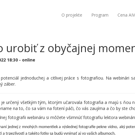
O projekte
Program
Cena AI
 urobiť z obyčajnej momen
022 18:30 - online
 potenciál jednoduchej a citlivej práce s fotografiou. Na webinár
ý záber.
 je určený všetkým tým, ktorým učarovala fotografia a majú s ňou ne
iame na to, čo sa vám na fotení páči, čo vás zaujíma a čo by ste chce
ej fotografii webináru si môžete všimnúť fotografiu lektora webinár
aní jednej z mnohých momentiek a výslednej fotografie pekne vidno, aký potenc
i a trpezlivosti a takéto fotky sa budú vynímať aj vo vašich albumoch.