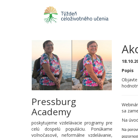
Ako
18.10.2
Popis
Objavte
hodnotn
Pressburg
Webinár
Academy
sa zamer
Na úvodn
poskytujeme vzdelávacie programy pre
celú dospelú populáciu. Ponúkame
Na porovn
voľnočasové, neformálne vzdelávanie,
pozornost