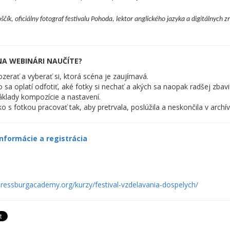
ščík, oficiálny fotograf festivalu Pohoda, lektor anglického jazyka a digitálnych z
NA WEBINÁRI NAUČÍTE?
zerať a vyberať si, ktorá scéna je zaujímavá.
 sa oplatí odfotiť, aké fotky si nechať a akých sa naopak radšej zbavi
klady kompozície a nastavení.
o s fotkou pracovať tak, aby pretrvala, poslúžila a neskončila v archív
informácie a registrácia
pressburgacademy.org/kurzy/festival-vzdelavania-dospelych/