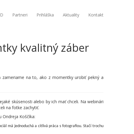
VD
Partneri
Prihláška
Aktuality
Kontakt
tky kvalitný záber
i sa zameriame na to, ako z momentky urobiť pekný a
jaké skúsenosti alebo by ich mať chceli. Na webinári
li na fotke zachytiť.
u Ondreja Koščíka:
iál má jednoduchá a citlivá práca s fotografiou. Stačí trochu