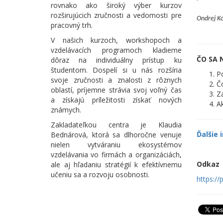
rovnako ako široký výber kurzov
rozširujúcich zručnosti a vedomosti pre
Ondrej Ko
pracovný trh.
V našich kurzoch, workshopoch a
vzdelávacích programoch kladieme
ČO SA 
dôraz na individuálny prístup ku
študentom. Dospelí si u nás rozšíria
Po
svoje zručnosti a znalosti z rôznych
Čo
oblastí, príjemne strávia svoj voľný čas
Zá
a získajú príležitosti získať nových
Ak
známych.
Zakladateľkou centra je Klaudia
Ďalšie 
Bednárová, ktorá sa dlhoročne venuje
nielen vytváraniu ekosystémov
vzdelávania vo firmách a organizáciách,
Odkaz
ale aj hľadaniu stratégií k efektívnemu
učeniu sa a rozvoju osobnosti.
https://