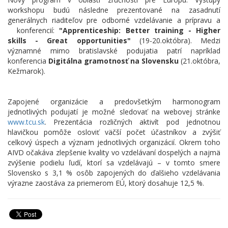
workshopu budú následne prezentované na zasadnutí
generálnych riaditeľov pre odborné vzdelávanie a prípravu a
konferencií:
"Apprenticeship: Better training - Higher
skills - Great opportunities"
(19-20.októbra). Medzi
významné mimo bratislavské podujatia patrí napríklad
konferencia
Digitálna gramotnosť na Slovensku
(21.októbra,
Kežmarok).
Zapojené organizácie a predovšetkým harmonogram
jednotlivých podujatí je možné sledovať na webovej stránke
www.tcu.sk
. Prezentácia rozličných aktivít pod jednotnou
hlavičkou pomôže osloviť väčší počet účastníkov a zvýšiť
celkový úspech a význam jednotlivých organizácií. Okrem toho
AIVD očakáva zlepšenie kvality vo vzdelávaní dospelých a najmä
zvýšenie podielu ľudí, ktorí sa vzdelávajú – v tomto smere
Slovensko s 3,1 % osôb zapojených do ďalšieho vzdelávania
výrazne zaostáva za priemerom EÚ, ktorý dosahuje 12,5 %.