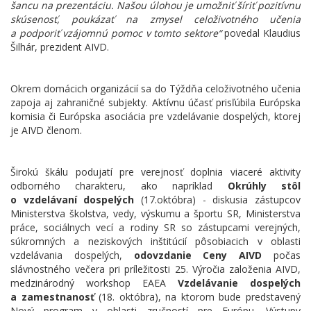
šancu na prezentáciu. Našou úlohou je umožniť šíriť pozitívnu
skúsenosť, poukázať na zmysel celoživotného učenia
a podporiť vzájomnú pomoc v tomto sektore“
povedal Klaudius
Šilhár, prezident AIVD.
Okrem domácich organizácií sa do Týždňa celoživotného učenia
zapoja aj zahraničné subjekty. Aktívnu účasť prisľúbila Európska
komisia či Európska asociácia pre vzdelávanie dospelých, ktorej
je AIVD členom.
Širokú škálu podujatí pre verejnosť doplnia viaceré aktivity
odborného charakteru, ako napríklad
Okrúhly stôl
o vzdelávaní dospelých
(17.októbra) - diskusia zástupcov
Ministerstva školstva, vedy, výskumu a športu SR, Ministerstva
práce, sociálnych vecí a rodiny SR so zástupcami verejných,
súkromných a neziskových inštitúcií pôsobiacich v oblasti
vzdelávania dospelých,
odovzdanie Ceny AIVD
počas
slávnostného večera pri príležitosti 25. Výročia založenia AIVD,
medzinárodný workshop EAEA
Vzdelávanie dospelých
a zamestnanosť
(18. októbra), na ktorom bude predstavený
Nový program v oblasti zručností pre Európu. Výstupy