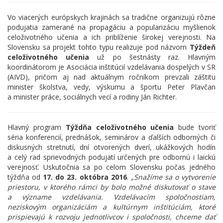
Vo viacerých európskych krajinách sa tradične organizujú rôzne
podujatia zamerané na propagáciu a popularizáciu myšlienok
celoživotného učenia a ich priblíženie širokej verejnosti. Na
Slovensku sa projekt tohto typu realizuje pod názvom
Týždeň
celoživotného učenia
už po šestnásty raz. Hlavným
koordinátorom je Asociácia inštitúcií vzdelávania dospelých v SR
(AIVD), pričom aj nad aktuálnym ročníkom prevzali záštitu
minister školstva, vedy, výskumu a športu Peter Plavčan
a minister práce, sociálnych vecí a rodiny Ján Richter.
Hlavný program
Týždňa celoživotného učenia
bude tvoriť
séria konferencií, prednášok, seminárov a ďalších odborných či
diskusných stretnutí, dní otvorených dverí, ukážkových hodín
a celý rad sprievodných podujatí určených pre odbornú i laickú
verejnosť. Uskutočnia sa po celom Slovensku počas jedného
týždňa od
17. do 23. októbra 2016
.
„Snažíme sa o vytvorenie
priestoru, v ktorého rámci by bolo možné diskutovať o stave
a význame vzdelávania. Vzdelávacím spoločnostiam,
neziskovým organizáciám a kultúrnym inštitúciám, ktoré
prispievajú k rozvoju jednotlivcov i spoločnosti, chceme dať